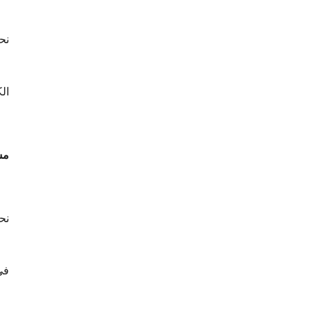
نح
ال
مش
نح
في