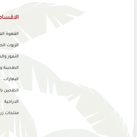
الاقسام
القهوة ال
الزيوت الط
التمور وا
الطحينة و
البهارات
الطحين بان
الدراجية
منتجات زر