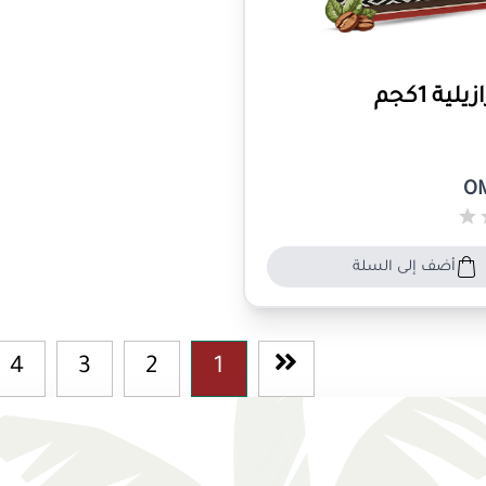
ية 1كجم
OM
أضف إلى السلة
4
3
2
1