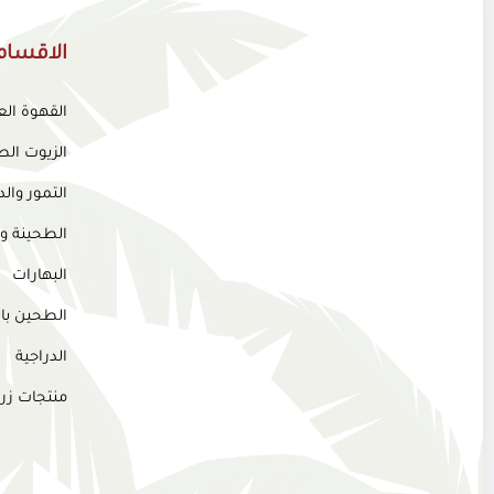
الاقسام
القهوة ال
الزيوت الط
التمور وا
الطحينة و
البهارات
الطحين بان
الدراجية
منتجات زر