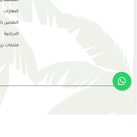
الطحينة و
البهارات
الطحين بان
الدراجية
منتجات زر