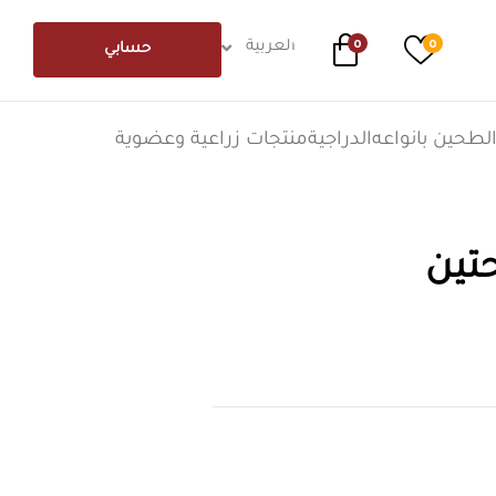
0
0
العربية
حسابي
لطحين بانواعه
الدراجية
منتجات زراعية وعضوية
تين